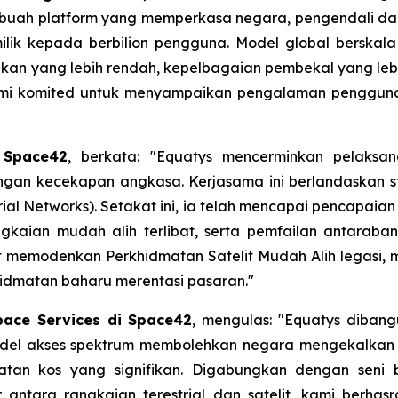
ebuah platform yang memperkasa negara, pengendali dan
k kepada berbilion pengguna. Model global berskala 
 yang lebih rendah, kepelbagaian pembekal yang lebih 
Kami komited untuk menyampaikan pengalaman pengguna
 Space42
, berkata: "Equatys mencerminkan pelaksana
ngan kecekapan angkasa. Kerjasama ini berlandaskan st
al Networks). Setakat ini, ia telah mencapai pencapaian 
gkaian mudah alih terlibat, serta pemfailan antarab
 memodenkan Perkhidmatan Satelit Mudah Alih legasi, m
idmatan baharu merentasi pasaran."
pace Services di Space42
, mengulas: "Equatys dibang
el akses spektrum membolehkan negara mengekalkan au
matan kos yang signifikan. Digabungkan dengan seni
 antara rangkaian terestrial dan satelit, kami berha