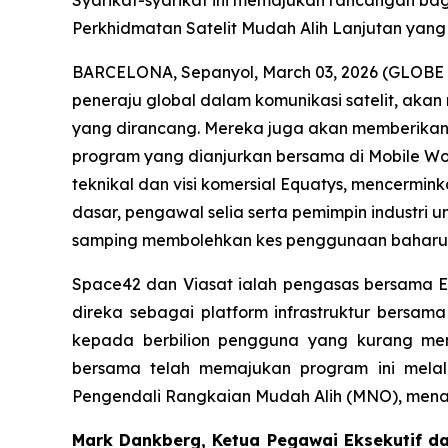
Syarikat-syarikat ini memajukan rancangan bagi 
Perkhidmatan Satelit Mudah Alih Lanjutan yang 
BARCELONA, Sepanyol, March 03, 2026 (GLOB
peneraju global dalam komunikasi satelit, aka
yang dirancang. Mereka juga akan memberikan 
program yang dianjurkan bersama di Mobile Wo
teknikal dan visi komersial Equatys, mencerm
dasar, pengawal selia serta pemimpin industri
samping membolehkan kes penggunaan baharu, s
Space42 dan Viasat ialah pengasas bersama E
direka sebagai platform infrastruktur bersa
kepada berbilion pengguna yang kurang men
bersama telah memajukan program ini mela
Pengendali Rangkaian Mudah Alih (MNO), mena
Mark Dankberg, Ketua Pegawai Eksekutif da