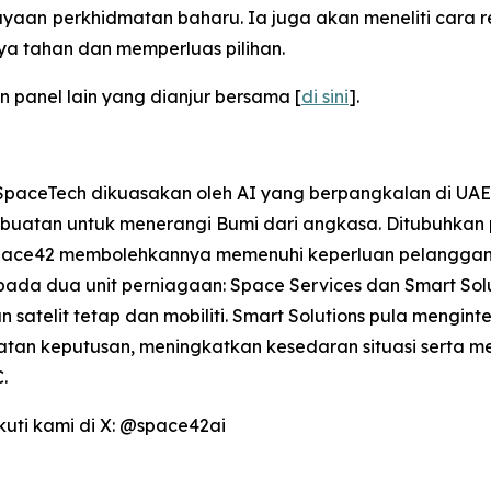
an perkhidmatan baharu. Ia juga akan meneliti cara r
a tahan dan memperluas pilihan.
n panel lain yang dianjur bersama [
di sini
].
SpaceTech dikuasakan oleh AI yang berpangkalan di UAE,
 buatan untuk menerangi Bumi dari angkasa. Ditubuhka
 Space42 membolehkannya memenuhi keperluan pelanggan
ripada dua unit perniagaan: Space Services dan Smart So
n satelit tetap dan mobiliti. Smart Solutions pula meng
tan keputusan, meningkatkan kesedaran situasi serta 
.
 ikuti kami di X: @space42ai