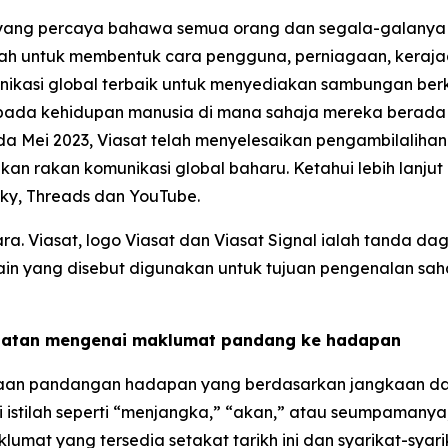
al yang percaya bahawa semua orang dan segala-galanya 
alah untuk membentuk cara pengguna, perniagaan, keraja
asi global terbaik untuk menyediakan sambungan berkua
epada kehidupan manusia di mana sahaja mereka berada —
a Mei 2023, Viasat telah menyelesaikan pengambilaliha
n rakan komunikasi global baharu. Ketahui lebih lanjut
sky, Threads dan YouTube.
ara. Viasat, logo Viasat dan Viasat Signal ialah tanda da
 lain yang disebut digunakan untuk tujuan pengenalan 
gatan mengenai maklumat pandang ke hadapan
an pandangan hadapan yang berdasarkan jangkaan dan
ui istilah seperti “menjangka,” “akan,” atau seumpamanya
klumat yang tersedia setakat tarikh ini dan syarikat-sy