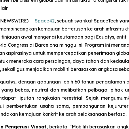
seni bina sistem global dan infrastruktur dikongsi untuk
lain
E NEWSWIRE) --
Space42
, sebuah syarikat SpaceTech ya
n membincangkan kemajuan berterusan ke arah infrastrukt
tinjauan awal mengenai keutamaan bagi Equatys, entiti 
rld Congress di Barcelona minggu ini. Program ini men
inkan aspirasinya untuk mempercepatkan penerimaan glo
 untuk meneroka cara persaingan, daya tahan dan kedaula
ekali gus menjadikan mobiliti berasaskan angkasa seba
quatys, dengan gabungan lebih 60 tahun pengalaman da
ma yang bebas, neutral dan melibatkan pelbagai piha
dapat liputan rangkaian terestrial. Sejak mengumu
lui pembentukan usaha sama, pembangunan kejuruter
ndakan kemajuan konkrit ke arah pelaksanaan berfasa.
n Pengerusi Viasat,
berkata: "Mobiliti berasaskan ang