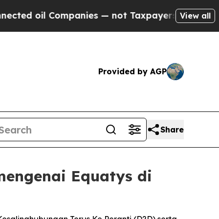
Companies — not Taxpayers — the Chance to Cash 
View all
Provided by AGP
Share
mengenai Equatys di