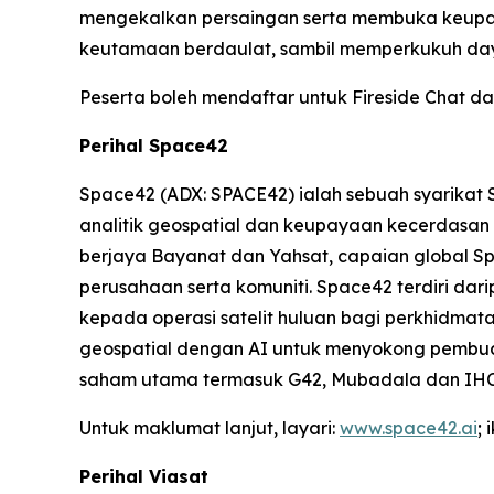
mengekalkan persaingan serta membuka keupaya
keutamaan berdaulat, sambil memperkukuh day
Peserta boleh mendaftar untuk Fireside Chat da
Perihal Space42
Space42 (ADX: SPACE42) ialah sebuah syarikat 
analitik geospatial dan keupayaan kecerdasan
berjaya Bayanat dan Yahsat, capaian global
perusahaan serta komuniti. Space42 terdiri da
kepada operasi satelit huluan bagi perkhidmata
geospatial dengan AI untuk menyokong pembua
saham utama termasuk G42, Mubadala dan IHC
Untuk maklumat lanjut, layari:
www.space42.ai
;
Perihal Viasat