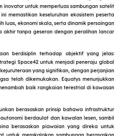
 inovator untuk memperluas sambungan satelit
ini memastikan keseluruhan ekosistem peserta
luas, ekonomi skala, serta dinamik persaingan
 akhir tanpa geseran dengan peralihan lancar
an berdisiplin terhadap objektif yang jelas:
rategi Space42 untuk menjadi peneraju global
kejuruteraan yang signifikan, dengan perjanjian
angsa telah dikemukakan. Equatys menunjukkan
enambah baik rangkaian terestrial di kawasan
unkan berasaskan prinsip bahawa infrastruktur
tonomi berdaulat dan kawalan lesen, sambil
 bina berasaskan piawaian yang direka untuk
srat untuk menskalakan sambungan berasaskan