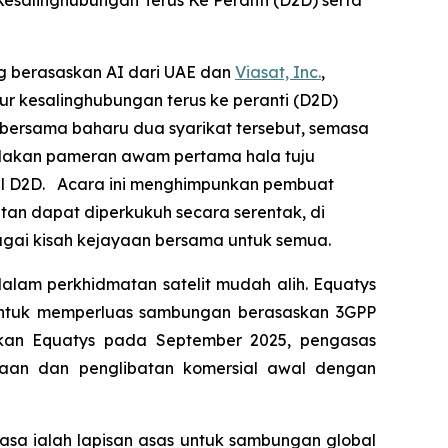
 Kesalinghubungan Terus Ke Peranti (D2D) serta
ng berasaskan AI dari UAE dan
Viasat, Inc.
,
ur kesalinghubungan terus ke peranti (D2D)
bersama baharu dua syarikat tersebut, semasa
andakan pameran awam pertama hala tuju
bal D2D. Acara ini menghimpunkan pembuat
tan dapat diperkukuh secara serentak, di
gai kisah kejayaan bersama untuk semua.
lam perkhidmatan satelit mudah alih. Equatys
k untuk memperluas sambungan berasaskan 3GPP
mkan Equatys pada September 2025, pengasas
aan dan penglibatan komersial awal dengan
kasa ialah lapisan asas untuk sambungan global