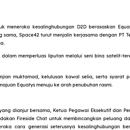
uk meneroka kesalinghubungan D2D berasaskan Equa
 sama, Space42 turut menjalin kerjasama dengan PT Tel
a.
alam memperluas liputan melalui seni bina satelit-ter
njian muktamad, kelulusan kawal selia, serta syarat p
majuan Equatys menuju ke arah penubuhan rasmi.
ng dianjur bersama, Ketua Pegawai Eksekutif dan Pen
dakan Fireside Chat untuk membincangkan peluang da
roka cara generasi seterusnya kesalinghubungan be