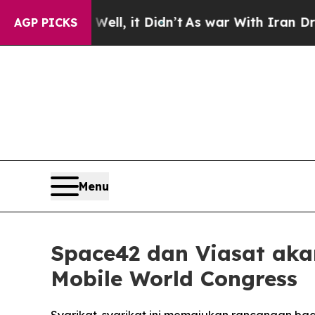
Well, it Didn’t
As war With Iran Drove oil Pric
AGP PICKS
Menu
Space42 dan Viasat ak
Mobile World Congress