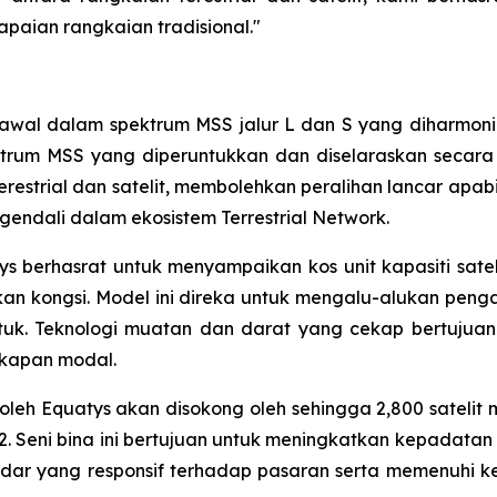
paian rangkaian tradisional."
t awal dalam spektrum MSS jalur L dan S yang diharmon
ektrum MSS yang diperuntukkan dan diselaraskan secara
restrial dan satelit, membolehkan peralihan lancar apabila
endali dalam ekosistem Terrestrial Network.
 berhasrat untuk menyampaikan kos unit kapasiti satel
kan kongsi. Model ini direka untuk mengalu-alukan peng
uk. Teknologi muatan dan darat yang cekap bertujuan 
ekapan modal.
leh Equatys akan disokong oleh sehingga 2,800 satelit me
 Seni bina ini bertujuan untuk meningkatkan kepadatan 
r yang responsif terhadap pasaran serta memenuhi kep